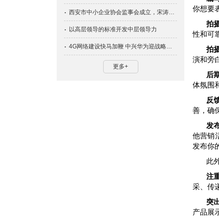
你想要
西安市中小企业协会监事会成立，宋涛当选为监事长
拍
以高层领导的标准开发中层领导力
性和可
4G网络建设快马加鞭 中兴华为迎战略机会
拍
演和旁
更多+
后
体氛围
反
善，确
发
他营销
发布你
此
注
采、传
突
产品展