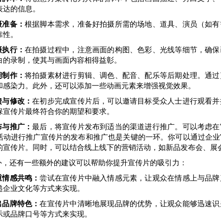
表达的信息。
摄准备：
根据脚本需求，准备好拍摄所需的场地、道具、演员（如有
靠性。
摄执行：
在拍摄过程中，注意画面的构图、色彩、光线等细节，确保
白的录制，使其与画面内容相得益彰。
期制作：
将拍摄素材进行剪辑、调色、配音、配乐等后期处理。通过
和感染力。此外，还可以添加一些动画元素来增强视觉效果。
馈与修改：
在初步完成宣传片后，可以邀请目标受众人士进行观看并
保宣传片最终符合你的期望和要求。
布与推广：
最后，将宣传片发布到适当的渠道进行推广。可以考虑在
活动进行推广宣传片的发布和推广也是关键的一环。你可以通过企业
的宣传片。同时，可以结合线上线下的营销活动，如新品发布会、展
外，还有一些额外的建议可以帮助你提升宣传片的吸引力：
重情感共鸣：
尝试在宣传片中融入情感元素，让观众在情感上与品牌
递企业文化等方式来实现。
出品牌特色：
在宣传片中清晰地展现品牌的优势，让观众能够迅速识
示或品牌口号等方式来实现。