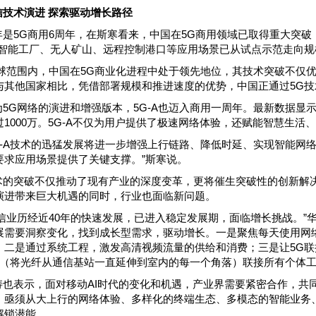
信技术演进 探索驱动增长路径
年是5G商用6周年，在斯寒看来，中国在5G商用领域已取得重大突
G智能工厂、无人矿山、远程控制港口等应用场景已从试点示范走向
全球范围内，中国在5G商业化进程中处于领先地位，其技术突破不仅
与其他国家相比，凭借部署规模和推进速度的优势，中国正通过5G
为5G网络的演进和增强版本，5G-A也迈入商用一周年。最新数据显示，
过1000万。5G-A不仅为用户提供了极速网络体验，还赋能智慧生
5G-A技术的迅猛发展将进一步增强上行链路、降低时延、实现智能网
要求应用场景提供了关键支撑。”斯寒说。
术的突破不仅推动了现有产业的深度变革，更将催生突破性的创新解
演进带来巨大机遇的同时，行业也面临新问题。
电信业历经近40年的快速发展，已进入稳定发展期，面临增长挑战。
展需要洞察变化，找到成长型需求，驱动增长。一是聚焦每天使用网
；二是通过系统工程，激发高清视频流量的供给和消费；三是让5G
TR（将光纤从通信基站一直延伸到室内的每一个角落）联接所有个体
涛也表示，面对移动AI时代的变化和机遇，产业界需要紧密合作，共同
，亟须从大上行的网络体验、多样化的终端生态、多模态的智能业务
解锁潜能。