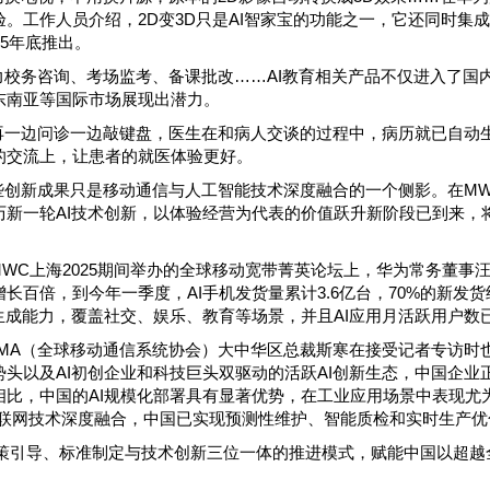
验。工作人员介绍，2D变3D只是AI智家宝的功能之一，它还同时集成
25年底推出。
力校务咨询、考场监考、备课批改……AI教育相关产品不仅进入了国
东南亚等国际市场展现出潜力。
再一边问诊一边敲键盘，医生在和病人交谈的过程中，病历就已自动生
的交流上，让患者的就医体验更好。
些创新成果只是移动通信与人工智能技术深度融合的一个侧影。在MW
历新一轮AI技术创新，以体验经营为代表的价值跃升新阶段已到来，
。
MWC上海2025期间举办的全球移动宽带菁英论坛上，华为常务董事汪
长百倍，到今年一季度，AI手机发货量累计3.6亿台，70%的新发货终
I生成能力，覆盖社交、娱乐、教育等场景，并且AI应用月活跃用户数已
SMA（全球移动通信系统协会）大中华区总裁斯寒在接受记者专访时
势头以及AI初创企业和科技巨头双驱动的活跃AI创新生态，中国企业
相比，中国的AI规模化部署具有显著优势，在工业应用场景中表现尤
物联网技术深度融合，中国已实现预测性维护、智能质检和实时生产优
政策引导、标准制定与技术创新三位一体的推进模式，赋能中国以超越全