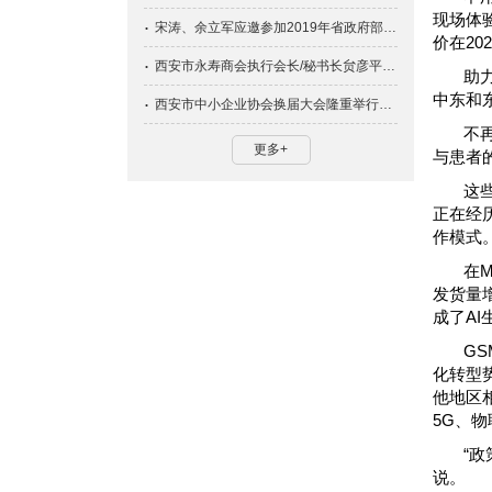
现场体
宋涛、余立军应邀参加2019年省政府部门与民营企业季度恳谈会第四期会议
价在20
西安市永寿商会执行会长/秘书长贠彦平应邀出席第六届《长安论坛》
助
中东和
西安市中小企业协会换届大会隆重举行，刘钊再次当选会长
不
更多+
与患者
这
正在经
作模式
在
发货量增
成了A
G
化转型
他地区
5G、
“
说。