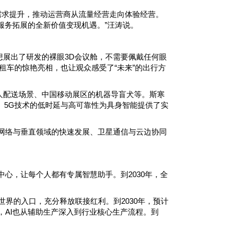
维需求提升，推动运营商从流量经营走向体验经营。
服务拓展的全新价值变现机遇。”汪涛说。
展出了研发的裸眼3D会议舱，不需要佩戴任何眼
租车的惊艳亮相，也让观众感受了“未来”的出行方
人配送场景、中国移动展区的机器导盲犬等。斯寒
。5G技术的低时延与高可靠性为具身智能提供了实
在网络与垂直领域的快速发展、卫星通信与云边协同
为中心，让每个人都有专属智慧助手。到2030年，全
世界的入口，充分释放联接红利。到2030年，预计
时，AI也从辅助生产深入到行业核心生产流程。到