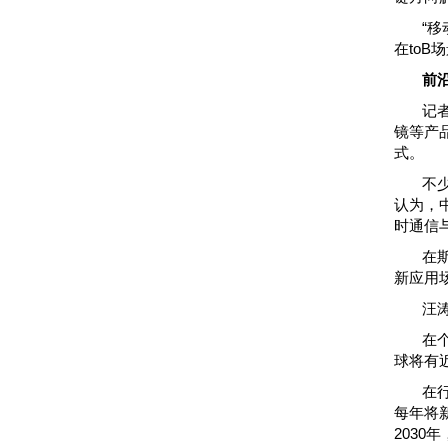
“
在to
前
记
镜等产
式。
不
认为，
时通信
在
新应用
汪
在
球将有近
在
每年将
2030