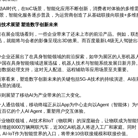
移动AI时代，在toC场景，智能化应用不断创新，消费者对体验的多
B场景，智能化服务逐步普及，为运营商创造了从基础联接向联接+多维
沿技术展望 塑造数字创新未来
者在展会现场看到，一些企业带来了还未上市的前沿产品。例如，联想
品，就能将与会者的影像呈现出3D效果。而百度最新L4级无人驾驶出
少企业还展出了在具身智能领域的前沿探索，如华为展区的人形机器
中国在具身智能领域进展迅猛，机器人技术与智能系统发展日新月异
与数据处理支持，这对无人配送、远程辅助等应用场景至关重要。
斯寒看来，塑造数字创新未来的关键包括5G-A技术的持续演进、AI
场景的涌现。
涛则展望了移动AI为产业带来的三大变化。
个人通信领域，移动终端正从以App为中心走向以Agent（智能体）
百亿的个人AI Agent，重塑用户交互体验。
行业物联领域，AI技术和IoT（物联网）的深度融合，让物联成为智能
新增超8000万辆网联汽车，近30亿AI机器人将进入工厂和家庭。同
年，AI-IoT作为智能世界的入口，将带来10倍联接规模和联接价值。