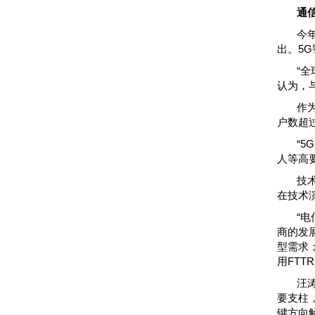
通
今
出。5
“
认为，
作
户数超
“
人等高
技
在技术
“
商的发
型需求
用FT
汪
要支柱
键方向