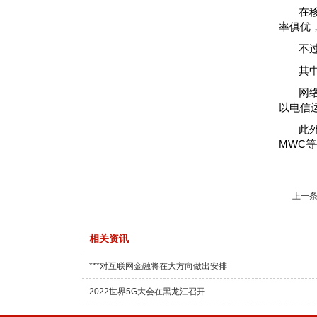
在
率俱优
不
其
网
以电信
此
MWC
上一条
相关资讯
***对互联网金融将在大方向做出安排
2022世界5G大会在黑龙江召开