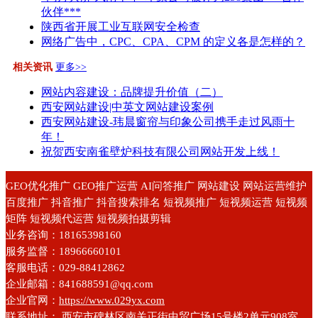
伙伴***
陕西省开展工业互联网安全检查
网络广告中，CPC、CPA、CPM 的定义各是怎样的？
相关资讯
更多>>
网站内容建设：品牌提升价值（二）
西安网站建设|中英文网站建设案例
西安网站建设-玮晨窗帘与印象公司携手走过风雨十
年！
祝贺西安南雀壁炉科技有限公司网站开发上线！
GEO优化推广 GEO推广运营 AI问答推广 网站建设 网站运营维护
百度推广 抖音推广 抖音搜索排名 短视频推广 短视频运营 短视频
矩阵 短视频代运营 短视频拍摄剪辑
业务咨询：18165398160
服务监督：18966660101
客服电话：029-88412862
企业邮箱：841688591@qq.com
企业官网：
https://www.029yx.com
联系地址： 西安市碑林区南关正街中贸广场15号楼2单元908室