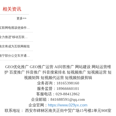
相关资讯
更多>>
互联网电视该使操作变轻松
全力推进“移动互联网+”示范工程 手机域名普及活动正式启动(图)
南京将成为互联网枢纽
南宁部分公交车开通4G网络
GEO优化推广 GEO推广运营 AI问答推广 网站建设 网站运营维
护 百度推广 抖音推广 抖音搜索排名 短视频推广 短视频运营 短
视频矩阵 短视频代运营 短视频拍摄剪辑
业务咨询：18165398160
服务监督：18966660101
客服电话：029-88412862
企业邮箱：841688591@qq.com
https://www.029yx.com
企业官网：
联系地址： 西安市碑林区南关正街中贸广场15号楼2单元908室