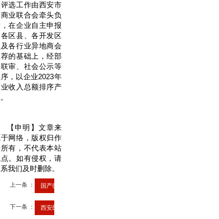
单评选工作由西安市
工商业联合会牵头负
责，在企业自主申报
和各区县、各开发区
以及各行业异地商会
推荐的基础上，经部
门联审、社会公示等
序，以企业2023年
营业收入总额排序产
生。
【申明】文章来
源于网络，版权归作
者所有，不代表本站
观点。如有侵权，请
联系我们及时删除。
上一条 ：
国产微短剧：“轻”风好扬帆
下一条 ：
西安民营企业100强榜单发布