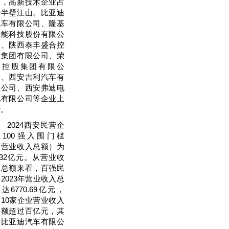
布，高新技术企业占
据半壁江山。比亚迪
汽车有限公司、隆基
绿能科技股份有限公
司、陕西泰丰盛合控
股集团有限公司、荣
民控股集团有限公
司、西安吉利汽车有
限公司、西安弗迪电
池有限公司等企业上
榜。
2024西安民营企
业100强入围门槛
（营业收入总额）为
.32亿元。从营业收
入总额来看，百强民
2023年营业收入总
达6770.69亿元，
有10家企业营业收入
总额超过百亿元，其
中比亚迪汽车有限公