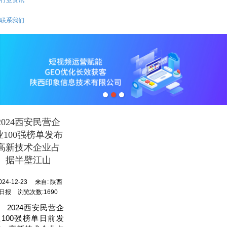
联系我们
2024西安民营企
业100强榜单发布
高新技术企业占
据半壁江山
024-12-23
来自:
陕西
日报
浏览次数:1690
2024西安民营企
业100强榜单日前发