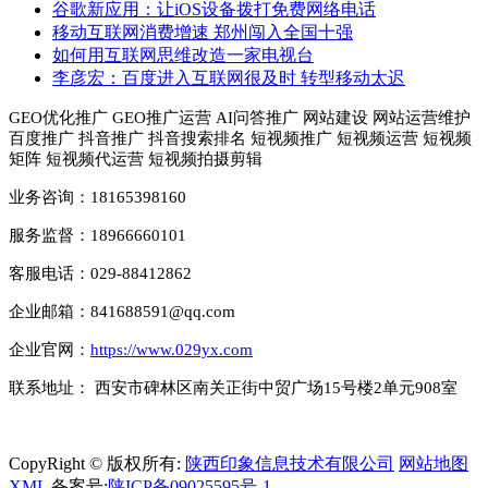
谷歌新应用：让iOS设备拨打免费网络电话
移动互联网消费增速 郑州闯入全国十强
如何用互联网思维改造一家电视台
李彦宏：百度进入互联网很及时 转型移动太迟
GEO优化推广 GEO推广运营 AI问答推广 网站建设 网站运营维护
百度推广 抖音推广 抖音搜索排名 短视频推广 短视频运营 短视频
矩阵 短视频代运营 短视频拍摄剪辑
业务咨询：18165398160
服务监督：18966660101
客服电话：029-88412862
企业邮箱：841688591@qq.com
企业官网：
https://www.029yx.com
联系地址： 西安市碑林区南关正街中贸广场15号楼2单元908室
CopyRight © 版权所有:
陕西印象信息技术有限公司
网站地图
XML
备案号:
陕ICP备09025595号-1