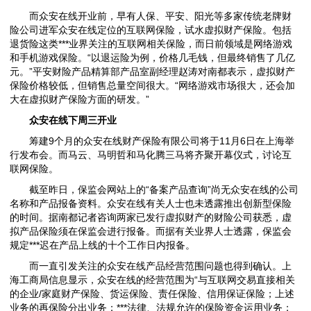
而众安在线开业前，早有人保、平安、阳光等多家传统老牌财
险公司进军众安在线定位的互联网保险，试水虚拟财产保险。包括
退货险这类***业界关注的互联网相关保险，而日前领域是网络游戏
和手机游戏保险。“以退运险为例，价格几毛钱，但最终销售了几亿
元。”平安财险产品精算部产品室副经理赵涛对南都表示，虚拟财产
保险价格较低，但销售总量空间很大。“网络游戏市场很大，还会加
大在虚拟财产保险方面的研发。”
众安在线下周三开业
筹建9个月的众安在线财产保险有限公司将于11月6日在上海举
行发布会。而马云、马明哲和马化腾三马将齐聚开幕仪式，讨论互
联网保险。
截至昨日，保监会网站上的“备案产品查询”尚无众安在线的公司
名称和产品报备资料。众安在线有关人士也未透露推出创新型保险
的时间。据南都记者咨询两家已发行虚拟财产的财险公司获悉，虚
拟产品保险须在保监会进行报备。而据有关业界人士透露，保监会
规定***迟在产品上线的十个工作日内报备。
而一直引发关注的众安在线产品经营范围问题也得到确认。上
海工商局信息显示，众安在线的经营范围为“与互联网交易直接相关
的企业/家庭财产保险、货运保险、责任保险、信用保证保险；上述
业务的再保险分出业务；***法律、法规允许的保险资金运用业务；