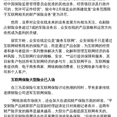
经中国保险监督管理委员会批准的其他业务。经营项目涉及行政许
可的，凭许可证件经营”。较今年2月保监会的筹建批复“业务范围限
于互联网相关的财产保险业务”更为详尽。
然而，业界对众安在线未来的业务发展方向相当关注。在剔除
占财险业务超过7成的车险业务后，众安在线的产品策略和运营方向
依然成为盈利的关键。
据官方称，众安在线定位是“服务互联网”。众安保险不只是通过
互联网销售既有的保险产品，而是通过产品创新，为互联网的经营
者和参与者提供一系列整体解决方案，化解和管理互联网经济的各
种风险，为互联网行业的顺畅、安全、***运行提供保障和服务。其
目标客户包括所有互联网经济的参与方，如互联网平台、互联网服
务提供商、电子商务商家、网络购物消费者、社交网络参与者等公
司和个人客户。
互联网保险大型险企已入场
在三马卖保险引发互联网保险讨论热潮的同时，早有多家传统
老牌财险公司进军互联网保险。
“网络游戏市场很大，还会加大在虚拟财产保险方面的研发。”平
安财险产品精算部产品室副经理赵涛近日对南都记者表示，这两年
财产险开发的频率是越来越高，大部分产品都是跟互联网有关的。
目前平安财险跟腾讯合作开展腾讯游戏装备保险。“目前也在观察网