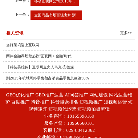
上一条 ：
移动互联网公司2013年...
下一条 ：
全国商品市场百强出炉 浙...
相关资讯
更多>>
当好莱坞遇上互联网
两岸金融界翘楚热议“互联网＋金融”时代
【科技英雄传】互联网点火人马克·安德森
到2015年杭城网络零售额占消费品零售总额达50%
GEO优化推广 GEO推广运营 AI问答推广 网站建设 网站运营维
护 百度推广 抖音推广 抖音搜索排名 短视频推广 短视频运营 短
视频矩阵 短视频代运营 短视频拍摄剪辑
业务咨询：18165398160
服务监督：18966660101
客服电话：029-88412862
企业邮箱：841688591@qq.com