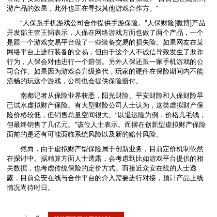
游产品的效果，此外也正在寻找其他游戏合作方。”
“人保跟手机游戏公司合作提供手游保险。”人保财险
[微博]
产品
开发部主管王韬表示，人保在网络游戏方面也做了两个产品，一个
是跟一个游戏交易平台做了一些装备交易的损失险。如果网友在某
网络平台上进行装备的交易，但由于这个人不诚信导致发生了欺诈
行为，人保会对他进行一个赔偿。另外人保还跟一家手机游戏的公
司合作。如果因为游戏会升级换代，玩家的硬件在保险期间内不能
流畅的玩这个游戏，公司也会提供保险赔付。
南都记者从保险业界获悉，阳光财险、平安财险和人保财险早
已试水虚拟财产保险。有大型财险公司人士认为，这类虚拟财产保
险价格较低，但销售总量空间很大。“以退运险为例，价格几毛钱，
但最终销售了几亿元。”该位人士表示。而摆在创新型虚拟财产保险
面前的是还有可能面临系统风险以及新的赔付风险。
然而，由于虚拟财产型保险属于创新业务，目前定价机制依然
在探讨中。据精算方面人士透露，会考虑到比如游戏平台提供的相
关数据，也考虑传统保险的定价方式。而接近众安在线的人士透
露，目前众安在线与合作平台的介入需要进行对接，预计产品上线
情况尚待时日。