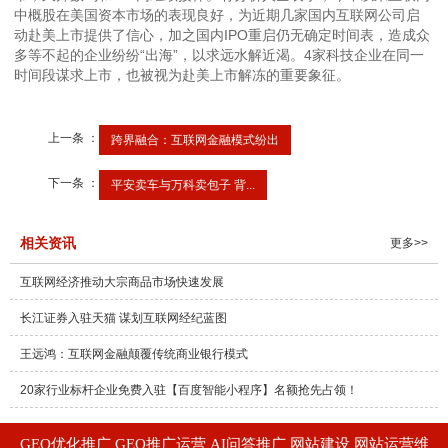
中概股在美国资本市场的表现良好，为近期几家国内互联网公司启
动赴美上市提供了信心，加之国内IPO重启仍无确定时间表，造成众
多等不起的企业纷纷“出海”，以求远水解近渴。4家科技企业在同一
时间段谋求上市，也被视为赴美上市解冻的重要象征。
上一条 ：
跨界融合：互联网金融模式纷出
下一条 ：
平安卖车与万科卖包子 背...
相关资讯
更多>>
互联网经济推动大宗商品市场快速发展
长江证券入驻天猫 谋划互联网经纪蓝图
王远鸿：互联网金融颠覆传统商业银行模式
20家行业标杆企业免费入驻【百度智能小程序】名额抢先占领！
GEO优化推广 GEO推广运营 AI问答推广 网站建设 网站运营维