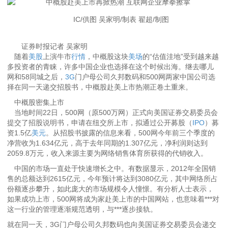
IC/供图 吴家明/制表 翟超/制图
证券时报记者 吴家明
随着
美股
上演牛市
行情
，中概股这块
美场
的“估值洼地”受到越来越
多投资者的青睐，许多中国企业也选择在这个时候出海。继去哪儿
网和58同城之后，
3G
门户母公司久邦数码和500网两家中国公司选
择在同一天递交招股书，中概股赴美上市热潮正卷土重来。
中概股密集上市
当地时间22日，500网（原500万网）正式向美国证券交易委员会
提交了招股说明书，申请在纽交所上市，拟通过公开募股（
IPO
）募
资1.5亿
美元
。从招股书披露的信息来看，500网今年前三个季度的
净营收为1.634亿元，高于去年同期的1.307亿元，净利润则达到
2059.8万元，收入来源主要为网络销售体育所获得的代销收入。
中国的市场一直处于快速增长之中。有数据显示，2012年全国销
售的总额达到2615亿元，今年预计将达到3080亿元，其中网络所占
份额逐步攀升，如此庞大的市场规模令人憧憬。有分析人士表示，
如果成功上市，500网将成为家赴美上市的中国网站，也意味着***对
这一行业的管理逐渐规范透明，与***逐步接轨。
就在同一天，3G门户母公司久邦数码也向美国证券交易委员会递交