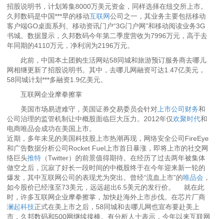
招股说明书，计划筹集8000万美元资金，同样选择在纽交所上市。
久邦数码是中国***早的移动
互联网
公司之一，其业务主要包括移动
客户端GO桌面系列、移动资讯门户“3G门户网”和移动阅读业务3G
书城。数据显示，久邦数码今年第二季度营收为7996万元，高于去
年同期的4110万元，净利润为2196万元。
此前，中国本土团购生活网站58同城和旅游预订服务商去哪儿
网相继更新了招股说明书。其中，去哪儿网融资可达1.47亿美元，
58同城计划***多融资1.9亿美元。
互联网企业摩拳擦掌
美国市场易进难守，美国证券交易委员会针对
上市公司财务
和
公司治理的监管机制让中概股面临巨大压力。2012年仅
欢聚时代
和
电商唯品会成功在美国上市。
近期，多年未见的美国科技股上市热潮再现，网络安全公司FireEye
和广告数据分析公司Rocket Fuel上市首日暴涨，即将上市的社交网
络巨头
推特
（Twitter）的前景值得期待。在经历了过去两年被集体
做空之后，沉寂了好长一段时间的中概股终于在今年迎来新一轮的
爆发，其中互联网公司的表现尤为突出。曾经“流血上市”的
唯品会
，
如今股价已经涨至73美元，远远超出6.5美元的发行价。 就在此
时，许多互联网企业摩拳擦掌，加快赴海外上市步伐。在芯片厂商
澜起科技
正式在美上市之后，58同城和去哪儿网也宣布要赴美上
市，久邦数码和500网继续接棒。有分析人士表示，今年以来互联网