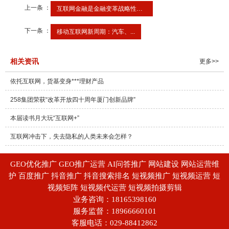
上一条 ：
互联网金融是金融变革战略性力量
下一条 ：
移动互联网新周期：汽车、...
相关资讯
更多>>
依托互联网，货基变身***理财产品
258集团荣获“改革开放四十周年厦门创新品牌”
本届读书月大玩“互联网+”
互联网冲击下，失去隐私的人类未来会怎样？
GEO优化推广 GEO推广运营 AI问答推广 网站建设 网站运营维
护 百度推广 抖音推广 抖音搜索排名 短视频推广 短视频运营 短
视频矩阵 短视频代运营 短视频拍摄剪辑
业务咨询：18165398160
服务监督：18966660101
客服电话：029-88412862