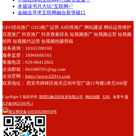
本届读书月大玩“互联网+”
金融业寻求互联网融合新突破口
GEO优化推广 GEO推广运营 AI问答推广 网站建设 网站运营维护
百度推广 抖音推广 抖音搜索排名 短视频推广 短视频运营 短视频
矩阵 短视频代运营 短视频拍摄剪辑
业务咨询：18165398160
服务监督：18966660101
客服电话：029-88412862
企业邮箱：841688591@qq.com
企业官网：
https://www.029yx.com
联系地址： 西安市碑林区南关正街中贸广场15号楼2单元908室
CopyRight © 版权所有:
陕西印象信息技术有限公司
网站地图
XML
备案号:
陕
ICP备09025595号-1
陕公网安备
61010302000938号