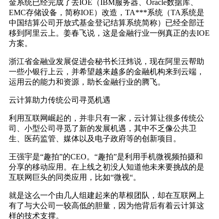
金系统已经完成了去IOE（IBM服务器、Oracle数据库、
EMC存储设备，简称IOE）改造，TA***系统（TA系统是
中国结算公司开放式基金登记结算系统简称）已经全部迁
移到阿里云上。姜春飞说，这是金融行业一例真正的去IOE
方案。
浙江省金融业发展促进会秘书长汪炜说，现在阿里云帮助
一些小银行上云，并希望越来越多的金融机构来到云端，
运用云的能力和资源，助长金融行业的腾飞。
云计算助力传统公司寻觅机遇
利用互联网崛起的，并非只有一家，云计算让很多传统公
司、小型公司寻觅了新的发展机遇，其中不乏像公共卫
生、医药监管、媒体以及电子政府等的创新项目。
王强宇是“趣拍”的CEO。“趣拍”是利用手机微视频拍摄和
分享的移动应用。在上线之初没人知道他未来要挑战的是
互联网巨头的同类应用，比如“微视“。
就是这么一个由几人组建起来的草根团队，却在互联网上
有了与大公司一较高低的胆量，因为他背后有着云计算这
样的技术支撑。