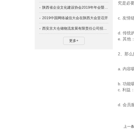
究是必
陕西省企业文化建设协会2019年年会暨文化峰会盛大召开
c. 友
2019中国网络诚信大会在陕西大会堂召开
西安京大仓储物流发展有限责任公司招租啦！
d. 
e. 其
更多+
2、那
a. 内
b. 
c. 
d. 会
上一条