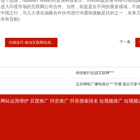
思路，Naveen Tewari对新浪科技表示，InMobi愿意将与APU
进入印度市场的互联网公司合作。当然，前提是在不同的垂直领域，不能损害现
次中国之行，与几大潜在战略合作伙伴进行沟通和接触是目的之一，未来几
亦有贡献)
 ：
下一条 ：
分级诊疗 移动互联网在画...
传统银行征战互联网***
北京网络广播电视台***开播 观众可参
建设 网站运营维护 百度推广 抖音推广 抖音搜索排名 短视频推广 短视