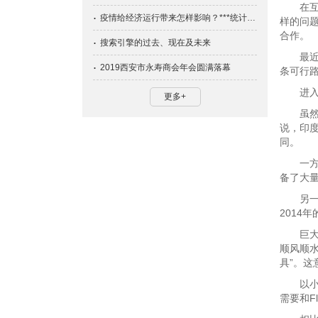
在互联
疫情给经济运行带来怎样影响？***统计局有说法
样的问题
合作。
搜索引擎的过去、现在及未来
最近，I
2019西安市永寿商会年会圆满落幕
条可行
进入印
更多+
虽然印度
说，印
同。
一方面，
备了大
另一方面
2014
巨大的人
顺风顺水
具”。
以小米为
需要和F