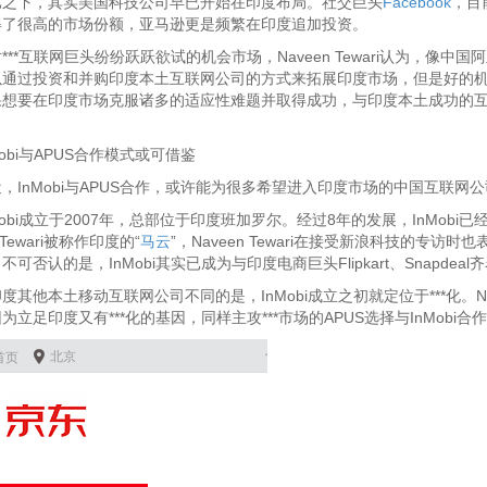
下，其实美国科技公司早已开始在印度布局。社交巨头
Facebook
，目
得了很高的市场份额，亚马逊更是频繁在印度追加投资。
*互联网巨头纷纷跃跃欲试的机会市场，Naveen Tewari认为，像中国
通过投资和并购印度本土互联网公司的方式来拓展印度市场，但是好的机会
果想要在印度市场克服诸多的适应性难题并取得成功，与印度本土成功的
。
bi与APUS合作模式或可借鉴
nMobi与APUS合作，或许能为很多希望进入印度市场的中国互联网
bi成立于2007年，总部位于印度班加罗尔。经过8年的发展，InMobi已
n Tewari被称作印度的“
马云
”，Naveen Tewari在接受新浪科技的专
不可否认的是，InMobi其实已成为与印度电商巨头Flipkart、Snapd
他本土移动互联网公司不同的是，InMobi成立之初就定位于***化。Naveen
为立足印度又有***化的基因，同样主攻***市场的APUS选择与InMobi