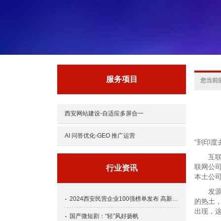
服务项目
您当前
西安网站建设-自适应多屏合一
AI 问答优化-GEO 推广运营
“到印度
互联网
联网公
行业资讯
本土公司
发源于印
2024西安民营企业100强榜单发布 高新技术企业占据半壁江山
的热土，
出现，
国产微短剧：“轻”风好扬帆