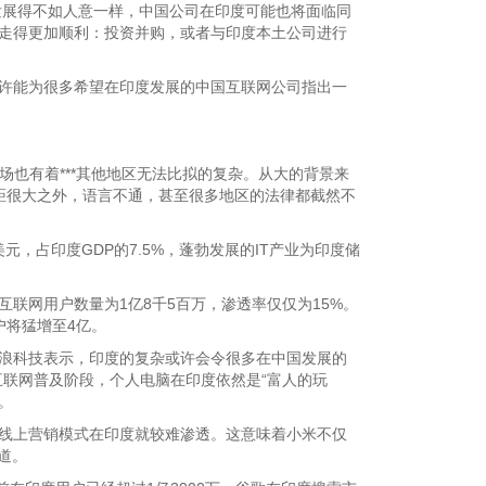
发展得不如人意一样，中国公司在印度可能也将面临同
路可以走得更加顺利：投资并购，或者与印度本土公司进行
或许能为很多希望在印度发展的中国互联网公司指出一
场也有着***其他地区无法比拟的复杂。从大的背景来
差距很大之外，语言不通，甚至很多地区的法律都截然不
，占印度GDP的7.5%，蓬勃发展的IT产业为印度储
联网用户数量为1亿8千5百万，渗透率仅仅为15%。
户将猛增至4亿。
对新浪科技表示，印度的复杂或许会令很多在中国发展的
PC互联网普及阶段，个人电脑在印度依然是“富人的玩
。
国的线上营销模式在印度就较难渗透。这意味着小米不仅
渠道。