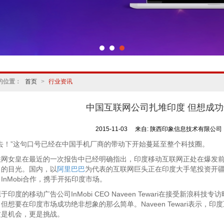
的位置：
首页
>
行业资讯
中国互联网公司扎堆印度 但想成
2015-11-03
来自:
陕西印象信息技术有限公司
去！”这句口号已经在中国手机厂商的带动下开始蔓延至整个科技圈。
女皇在最近的一次报告中已经明确指出，印度移动互联网正处在爆发前
司的目光。国内，以
阿里巴巴
为代表的互联网巨头正在印度大手笔投资开疆
InMobi合作，携手开拓印度市场。
度的移动广告公司InMobi CEO Naveen Tewari在接受新浪
但想要在印度市场成功绝非想象的那么简单。Naveen Tewari表示，印
这是机会，更是挑战。