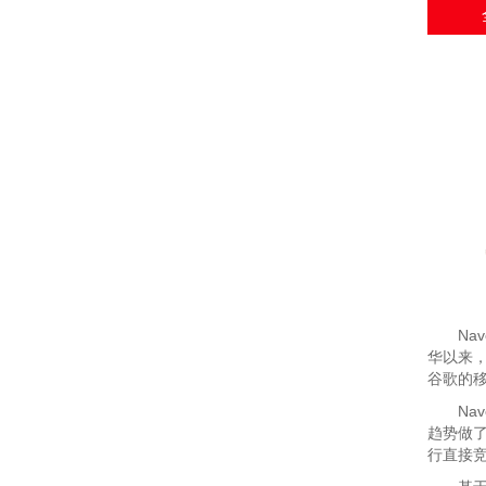
Nave
华以来，
谷歌的移
Nave
趋势做了
行直接竞