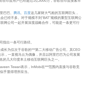
前在印度用户已经超过1亿3000万，谷歌在印度搜索市
阿里巴巴、
腾讯
、
百度
这几家财大气粗的互联网巨头，
已经不多。对于规模不到“BAT”规模的重型互联网公
互联网公司一起开展深度战略合作，可能是一条更可行
公司指出一条可行路径。
经成长为仅次于谷歌的***第二大移动广告公司。其CEO
访时也表示，一直视马云为偶像，并且以阿里巴巴为公司发展
eal齐名的几大印度本土移动互联网巨头之一。
 Tewari表示，InMobi在***范围内直接与谷歌竞
合作似乎显得理所应当。