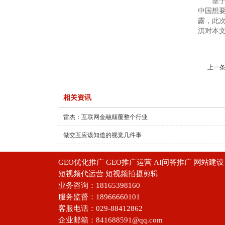
基于这个
中国想要
露，此
淇对本文
上一条
相关资讯
雷杰：互联网金融颠覆整个行业
做交互应该知道的视觉几件事
GEO优化推广 GEO推广运营 AI问答推广 网站
短视频代运营 短视频拍摄剪辑
业务咨询：18165398160
服务监督：18966660101
客服电话：029-88412862
企业邮箱：841688591@qq.com