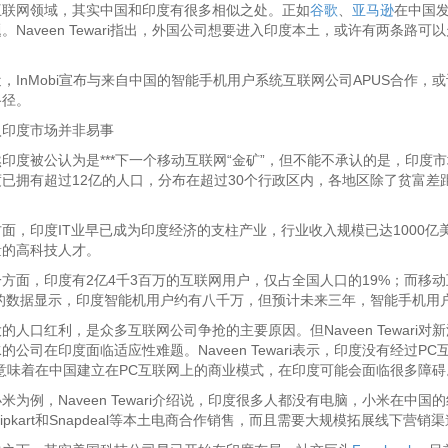
网领域，其实中国和印度有很多相似之处。正如
谷歌
、
亚马逊
在中国
。Naveen Tewari指出，外国公司想要进入印度本土，或许有两条
nMobi宣布与来自中国的智能手机用户系统互联网公司APUS合作，
路径。
度市场并非易事
被公认为是***下一个移动互联网“金矿”，但不能不承认的是，印度市
度已拥有超过12亿的人口，分布在超过30个行政区内，各地区除了贫富
印度IT业早已成为印度经济的支柱产业，行业收入规模已达1000亿美元
量的高科技人才。
，印度有2亿4千3百万的互联网用户，仅占全国人口的19%；而移动互
年的数据显示，印度智能机用户约有八千万，但预计未来三年，智能手机用
口红利，是众多互联网公司争抢的主要原因。但Naveen Tewari
的公司在印度面临适应性难题。Naveen Tewari表示，印度没有经过
这意味着在中国建立在PC互联网上的商业模式，在印度可能会面临很多障碍
例，Naveen Tewari介绍说，印度很多人都没有电脑，小米在中
lipkart和Snapdeal等本土电商合作销售，而且需要大规模拓展线下营销