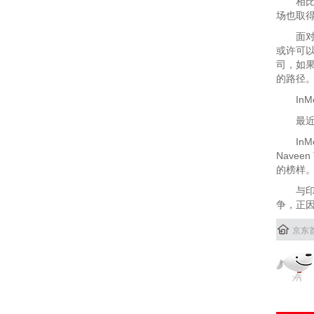
相比之
场也取
面对**
或许可以
司，如
的路径
InMo
最近，I
InMo
Navee
的榜样。
与印度其
争，正因