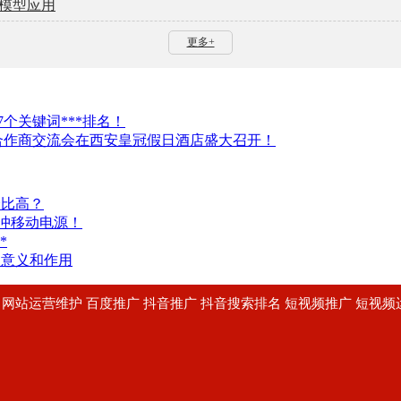
大模型应用
更多+
7个关键词***排名！
区合作商交流会在西安皇冠假日酒店盛大召开！
价比高？
冲移动电源！
*
的意义和作用
建设 网站运营维护 百度推广 抖音推广 抖音搜索排名 短视频推广 短视