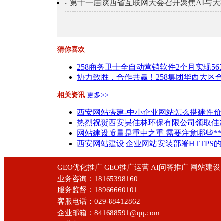
第十一届陕西省互联网大会召开聚焦AI与
猜你喜欢
258商务卫士全自动营销软件2个月实现56
协力致胜，合作共赢！258集团华西大
相关资讯
更多>>
西安网站搭建-中小企业网站怎么搭建性
热烈祝贺西安昊佳林环保有限公司领取佳
网站建设质量是重中之重 需要注意哪些**
西安网站建设|企业网站安装部署HTTPS
GEO优化推广 GEO推广运营 AI问答推广 网站
业务咨询：18165398160
服务监督：18966660101
客服电话：029-88412862
企业邮箱：841688591@qq.com