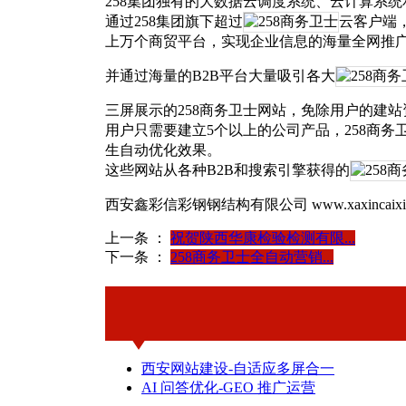
258集团独有的大数据云调度系统、云计算系统
通过258集团旗下超过
云客户端
上万个商贸平台，实现企业信息的海量全网推
并通过海量的B2B平台大量吸引各大
三屏展示的258商务卫士网站，免除用户的建
用户只需要建立5个以上的公司产品，258商
生自动优化效果。
这些网站从各种B2B和搜索引擎获得的
西安鑫彩信彩钢钢结构有限公司 www.xaxincaixin
上一条 ：
祝贺陕西华康检验检测有限...
下一条 ：
258商务卫士全自动营销...
西安网站建设-自适应多屏合一
AI 问答优化-GEO 推广运营