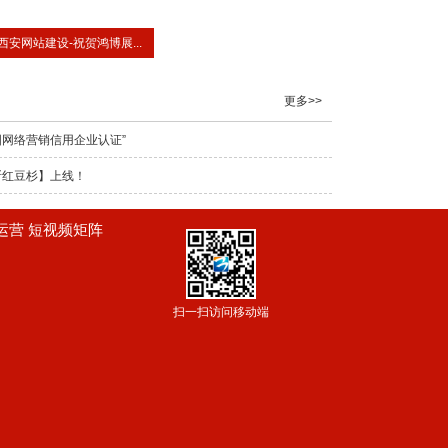
西安网站建设-祝贺鸿博展...
更多>>
网络营销信用企业认证”
斯红豆杉】上线！
频运营 短视频矩阵
扫一扫访问移动端