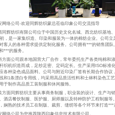
安网络公司-欢迎同辉纺织蒙总莅临印象公司交流指导
西同辉纺织有限公司位于中国历史文化名城、西北纺织基地、
1年初，是一家集织造、印染和服装为一体的棉纺企业。公司
对客人的各种需求提供定制化服务。公司拥有***的销售团队
和***的服务。
料方面公司跟本地国营大厂合作，常年委托生产各类纯棉和涤
杆织机织造而成，足纱足密、定码定长。生产采用ISO标准
应各种染色成品面料。公司与附近印染厂签有长期合作协议，
线和1条漂白专用线，均采用高品质活性料和士林料染色工
用于制作高品质工装制服和休闲服饰。
装方面
同辉纺织
主要从事商务制服，职业装的设计、生产与
、酒店餐饮制服、医护服、厨师服以及特种防护工程制服等。
，娴熟的技术员工在制版、裁剪、缝纫等各个环节来打造***
安网络公司为您推荐陕西印象信息技术有限公司。