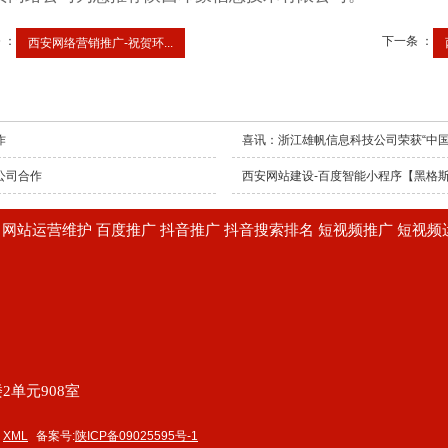
 ：
下一条 ：
西安网络营销推广-祝贺环...
作
喜讯：浙江雄帆信息科技公司荣获“中国
公司合作
西安网站建设-百度智能小程序【黑格
建设 网站运营维护 百度推广 抖音推广 抖音搜索排名 短视频推广 短视
2单元908室
XML
备案号:
陕ICP备09025595号-1