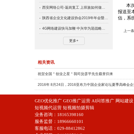
本
西安网络公司-返岗复工 上班族如何做好防护？
报送至
估，系
陕西省企业文化建设协会2019年年会暨文化峰会盛大召开
4G网络建设快马加鞭 中兴华为迎战略机会
上一条
更多+
相关资讯
祝贺全国＂创业之星＂我司贠彦平先生载誉归来
2016年 8月24日，2016亚布力中国企业家论坛夏季高峰会企
GEO优化推广 GEO推广运营 AI问答推广 网站
短视频代运营 短视频拍摄剪辑
业务咨询：18165398160
服务监督：18966660101
客服电话：029-88412862