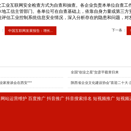
次工业互联网安全检查方式为自查和抽查。各企业负责本单位自查工
本地工信主管部门。各单位可在自查基础上，依靠自身力量或第三方
统评估工业控制系统信息安全情况，深入分析存在的隐患和问题，对
 ：
下一条 ：
中国互联网发展报告：增长...
全国“创业之星”贠彦平载誉归来
业家座谈会在西安***
陕西省企业文化建设协会"喜迎二十大·
建设 网站运营维护 百度推广 抖音推广 抖音搜索排名 短视频推广 短视