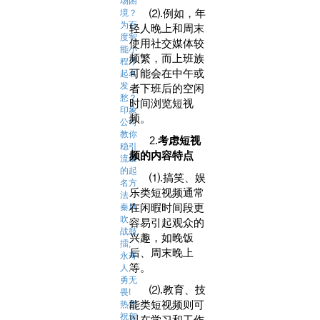
场困
⑵.例如，年
境？
为百
轻人晚上和周末
度智
使用社交媒体较
能小
频繁，而上班族
程序
可能会在中午或
起名
发
者下班后的空闲
愁？
时间浏览短视
印象
频。
公司
教你
2.
考虑短视
稳引
频的内容特点‌
流量
的起
⑴.搞笑、娱
名方
乐类短视频通常
法
在闲暇时间段更
秦风
吹,
容易引起观众的
战鼓
兴趣，如晚饭
擂,
后、周末晚上
永寿
等。
人,
勇无
⑵.教育、技
畏!
能类短视频则可
热烈
祝贺
以在学习和工作