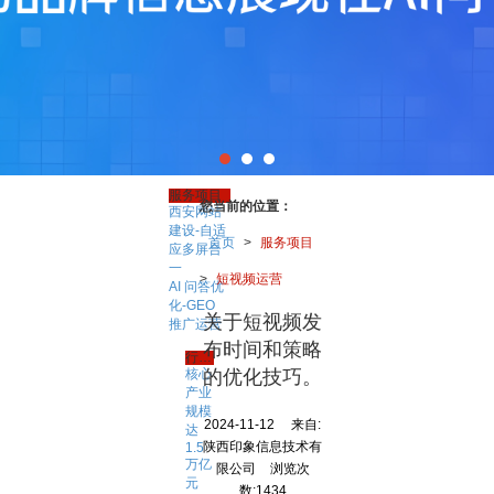
服务项目
您当前的位置：
西安网站
建设-自适
首页
>
服务项目
应多屏合
一
>
短视频运营
AI 问答优
化-GEO
关于短视频发
推广运营
布时间和策略
行业资讯
核心
的优化技巧。
产业
规模
2024-11-12
来自:
达
陕西印象信息技术有
1.5
万亿
限公司
浏览次
元
数:1434