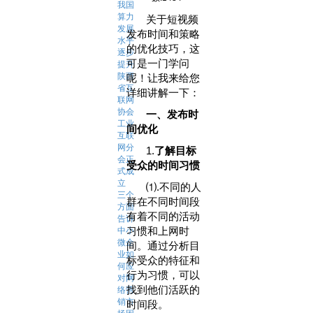
我国
算力
关于短视频
发展
发布时间和策略
水平
的优化技巧，这
逐步
可是一门学问
提升
陕西
呢！让我来给您
省互
详细讲解一下：
联网
协会
一、发布时
工业
间优化
互联
网分
1.‌
了解目标
会正
受众的时间习惯‌
式成
立
⑴.不同的人
三个
群在不同时间段
方面
有着不同的活动
告诉
习惯和上网时
中小
微企
间。通过分析目
业如
标受众的特征和
何应
行为习惯，可以
对网
找到他们活跃的
络营
销市
时间段。