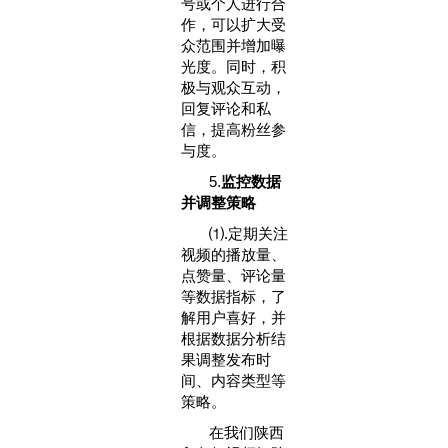
号或个人进行合
作，可以扩大受
众范围并增加曝
光度。同时，积
极与观众互动，
回复评论和私
信，提高粉丝参
与度。
‌5.
监控数据
并调整策略‌
⑴.定期关注
视频的播放量、
点赞量、评论量
等数据指标，了
解用户喜好，并
根据数据分析结
果调整发布时
间、内容类型等
策略。
在我们陕西