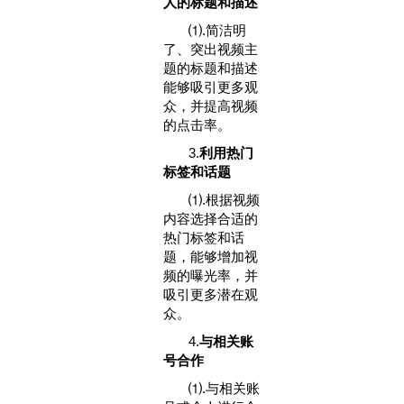
人的标题和描述‌
⑴.简洁明
了、突出视频主
题的标题和描述
能够吸引更多观
众，并提高视频
的点击率。
‌3.
利用热门
标签和话题‌
⑴.根据视频
内容选择合适的
热门标签和话
题，能够增加视
频的曝光率，并
吸引更多潜在观
众。
‌4.
与相关账
号合作‌
⑴.与相关账