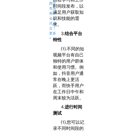
西安
时间段发布，以
市永
满足用户获取知
寿商
识和技能的需
会正
式成
求。
立！
3‌.
结合平台
更多
+
特性‌
⑴.不同的短
视频平台有自己
独特的用户群体
和使用习惯。例
如，抖音用户通
常在晚上更活
跃，而快手用户
在工作日中午和
周末较为活跃。
4‌.
进行时间
测试‌
⑴.您可以记
录不同时间段的