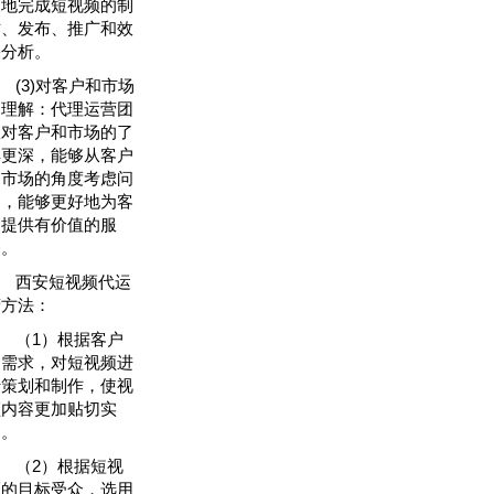
便地完成短视频的制
作、发布、推广和效
果分析。
(3)对客户和市场
的理解：代理运营团
队对客户和市场的了
解更深，能够从客户
和市场的角度考虑问
题，能够更好地为客
户提供有价值的服
务。
西安短视频代运
营方法：
（1）根据客户
的需求，对短视频进
行策划和制作，使视
频内容更加贴切实
用。
（2）根据短视
频的目标受众，选用