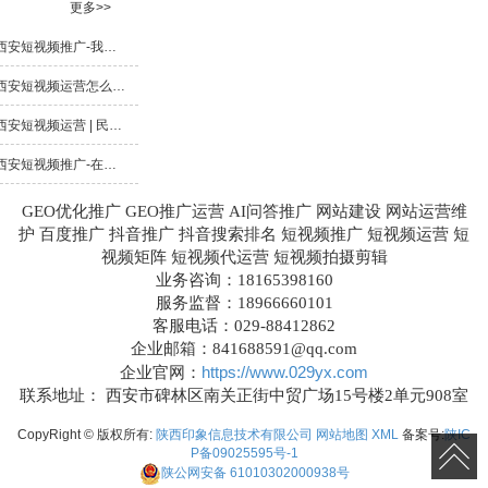
更多>>
西安短视频推广-我想了解如何根据数据分析优化短视频内容策略
西安短视频运营怎么做能让效果变得更好？
西安短视频运营 | 民宿露营地短视频运营核心目标
西安短视频推广-在短视频推广中，如何制定有效的内容策略
GEO优化推广 GEO推广运营 AI问答推广 网站建设 网站运营维
护 百度推广 抖音推广 抖音搜索排名 短视频推广 短视频运营 短
视频矩阵 短视频代运营 短视频拍摄剪辑
业务咨询：18165398160
服务监督：18966660101
客服电话：029-88412862
企业邮箱：841688591@qq.com
https://www.029yx.com
企业官网：
联系地址： 西安市碑林区南关正街中贸广场15号楼2单元908室
CopyRight © 版权所有:
陕西印象信息技术有限公司
网站地图
XML
备案号:
陕IC
P备09025595号-1
陕公网安备
61010302000938号