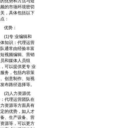
营的优势和方法与短
视频的市场环境密切
相关，具体包括以下
几点：
优势：
(1)专 业编辑和
媒体知识：代理运营
团队通常由经验丰富
的短视频编辑、营销
人员和媒体人员组
成，可以提供更专 业
的服务，包括内容策
划、创意制作、短视
频发布路径选择等。
(2)人力资源优
势：代理运营团队在
人力资源等方面具有
一定的优势，如人才
储备、生产设备、营
销资源等，可以更方