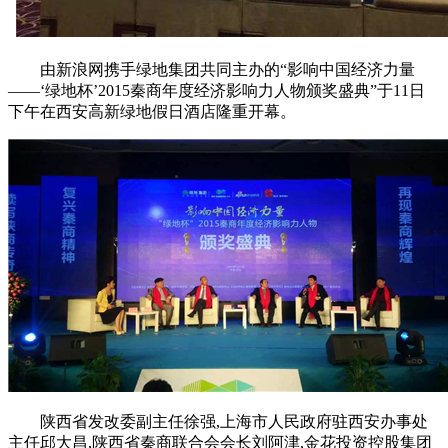
由新浪网携手绿地集团共同主办的“影响中国经济力量
——‘绿地杯’2015秦商年度经济影响力人物颁奖盛典”于11日
下午在西安高新绿地假日酒店隆重开幕。
陕西省发改委副主任徐强,上海市人民政府驻西安办事处
主任邱大昌,陕西省秦商联合会会长刘阿津,金花投资控股集团