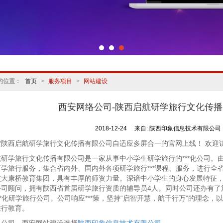
的位置：
首页
>
服务项目
>
网站建设
西安网络公司-陕西启航研学旅行文化传
2018-12-24
来自:
陕西印象信息技术有限公司
贺陕西启航研学旅行文化传播有限公司自适应多屏合一的官网上线！ 欢迎
航研学旅行文化传播有限公司是一家从事中小学生研学旅行的***化公司。
研学旅行服务，集合省内外、国内外各项研学旅行***课程、服务，进行全
交大康桥教育集团，具有丰厚的师资力量。深谙中小学生的身心发展特征
公司顾问，拥有陕西省首届研学旅行资质的辅导员4人。同时公司还办有了
**化研学旅行公司。公司响应***策，坚持“启智开慧，航千行万”的理念，
旅行教育。