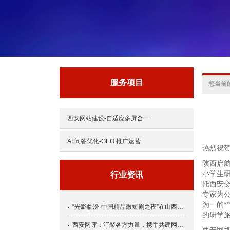
服务项目
您当前
西安网站建设-自适应多屏合一
AI 问答优化-GEO 推广运营
热烈祝
陕西启
小学生
行业资讯
托西安
专家为
为一的*
“光影临汾·中国精品微短剧之夜”在山西省临汾市举行
的研学
西安网评：汇聚各方力量，携手共建网络空间命运共同体