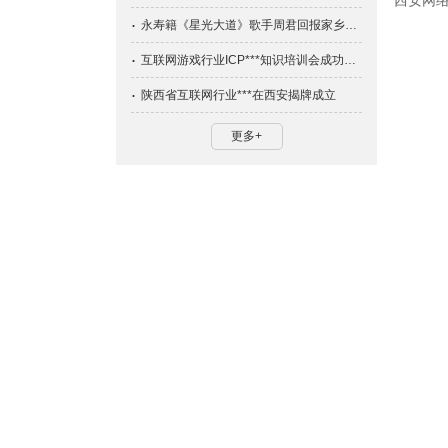
西安网
永寿籍《星光大道》歌手周君回报家乡公益演唱会在陕歌大剧院震撼开唱
互联网游戏行业ICP***知识培训会成功举办
陕西省互联网行业***在西安揭牌成立
更多+